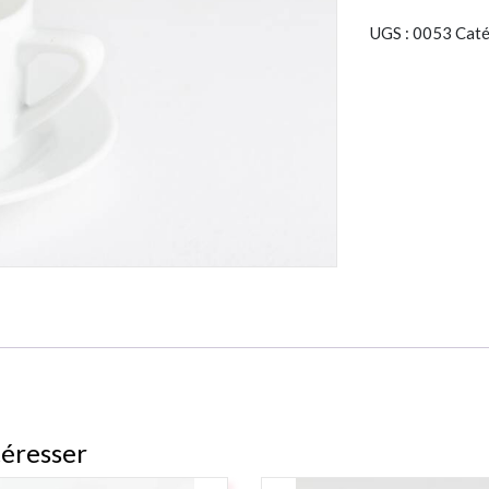
UGS :
0053
Caté
téresser