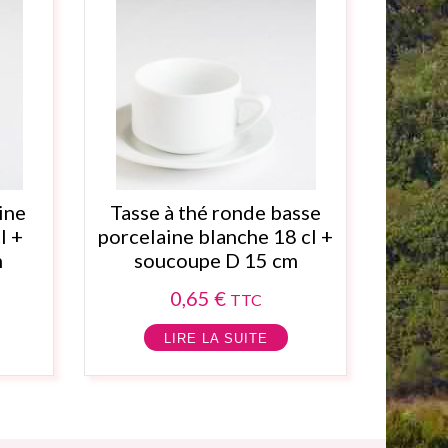
ine
Tasse à thé ronde basse
l +
porcelaine blanche 18 cl +
m
soucoupe D 15 cm
0,65
€
TTC
LIRE LA SUITE