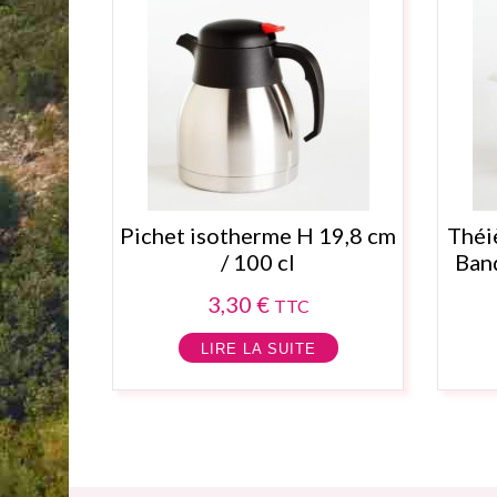
Pichet isotherme H 19,8 cm
Théi
/ 100 cl
Banq
3,30
€
TTC
LIRE LA SUITE