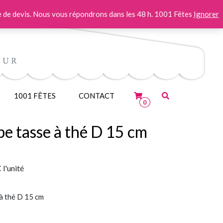
 de devis. Nous vous répondrons dans les 48 h. 1001 Fêtes
Ignorer
1001 FÊTES
CONTACT
0
e tasse à thé D 15 cm
C
l'unité
à thé D 15 cm