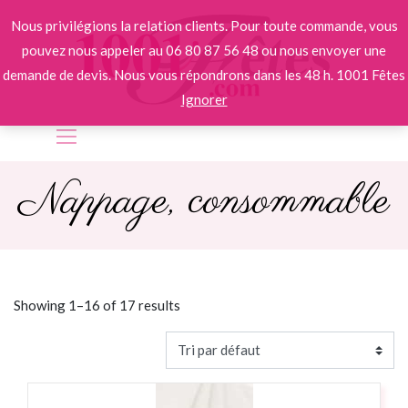
Nous privilégions la relation clients. Pour toute commande, vous
pouvez nous appeler au 06 80 87 56 48 ou nous envoyer une
demande de devis. Nous vous répondrons dans les 48 h. 1001 Fêtes
Ignorer
Nappage, consommable
Showing 1–16 of
17
results