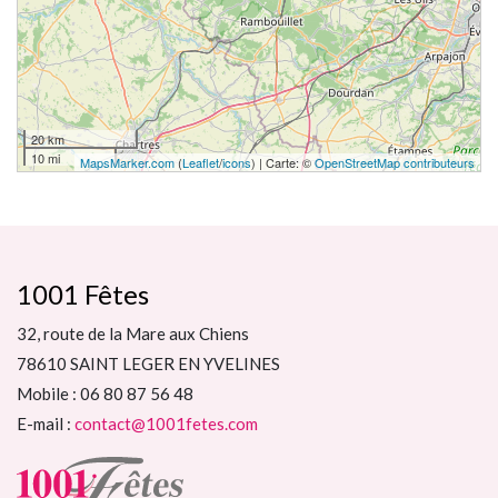
20 km
10 mi
MapsMarker.com
(
Leaflet
/
icons
) | Carte: ©
OpenStreetMap contributeurs
1001 Fêtes
32, route de la Mare aux Chiens
78610 SAINT LEGER EN YVELINES
Mobile : 06 80 87 56 48
E-mail :
contact@1001fetes.com