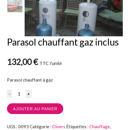
Parasol chauffant gaz inclus
132,00
€
TTC
l'unité
Parasol chauffant à gaz
Quantité
AJOUTER AU PANIER
UGS :
0093
Catégorie :
Divers
Étiquettes :
Chauffage
,