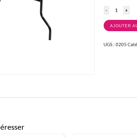
Quantité
AJOUTER A
UGS :
0205
Caté
téresser