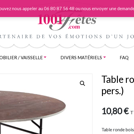
 pouvez nous appeler au 06 80 87 56 48 ou nous envoyer une demande
BILIER / VAISSELLE
DIVERS MATÉRIELS
FAQ
Table r
pers.)
10,80
€
T
Table ronde bois