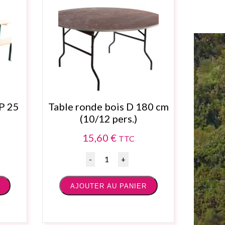
 P 25
Table ronde bois D 180 cm
(10/12 pers.)
15,60
€
TTC
Quantité
AJOUTER AU PANIER