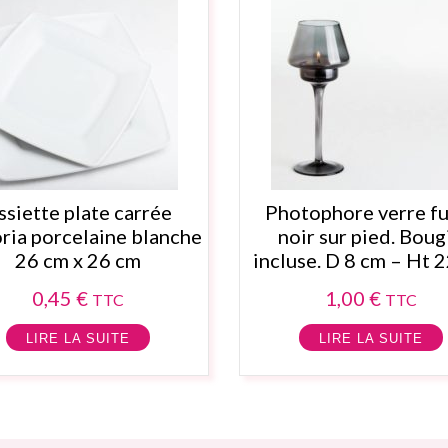
ssiette plate carrée
Photophore verre f
ria porcelaine blanche
noir sur pied. Boug
26 cm x 26 cm
incluse. D 8 cm – Ht 
0,45
€
1,00
€
TTC
TTC
LIRE LA SUITE
LIRE LA SUITE