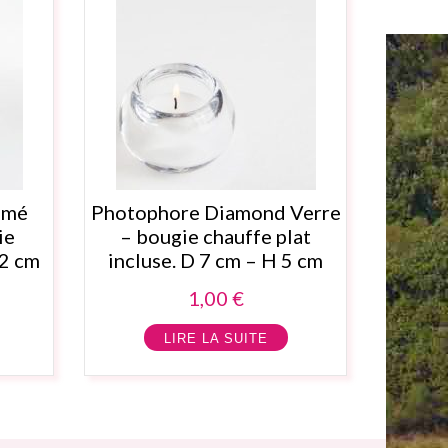
umé
Photophore Diamond Verre
ie
– bougie chauffe plat
22 cm
incluse. D 7 cm – H 5 cm
1,00
€
LIRE LA SUITE