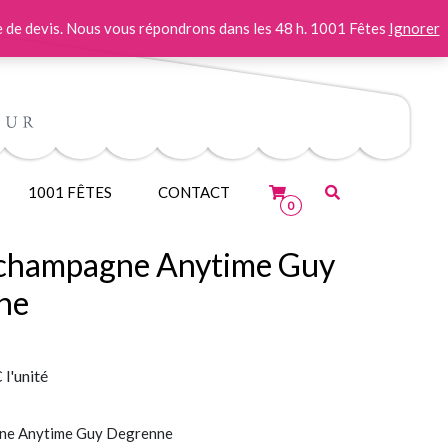
 de devis. Nous vous répondrons dans les 48 h. 1001 Fêtes
Ignorer
1001 FÊTES
CONTACT
0
 champagne Anytime Guy
ne
C
l'unité
gne Anytime Guy Degrenne