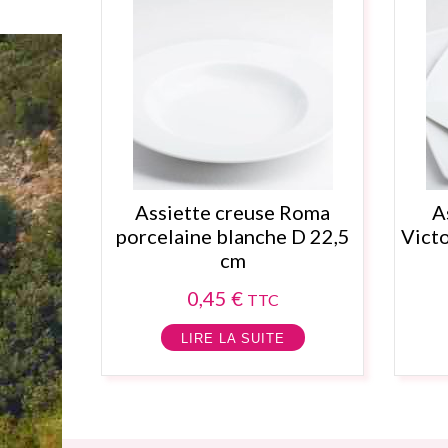
Assiette creuse Roma
A
porcelaine blanche D 22,5
Victo
cm
0,45
€
TTC
LIRE LA SUITE