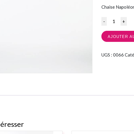
Chaise Napoléon
Quantité
AJOUTER A
UGS :
0066
Caté
téresser