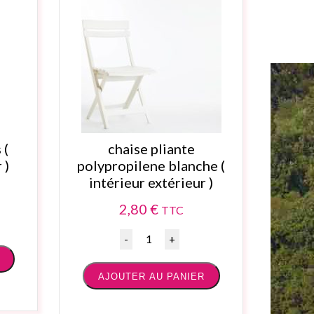
 (
chaise pliante
 )
polypropilene blanche (
intérieur extérieur )
2,80
€
TTC
Quantité
AJOUTER AU PANIER