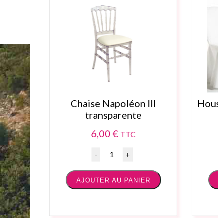
Chaise Napoléon III
Hous
transparente
6,00
€
TTC
Quantité
AJOUTER AU PANIER