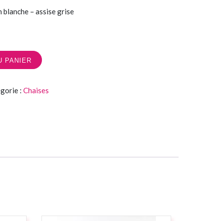
 blanche – assise grise
U PANIER
gorie :
Chaises