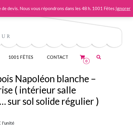
 de devis. Nous vous répondrons dans les 48 h. 1001 Fêtes
Ignorer
1001 FÊTES
CONTACT
0
bois Napoléon blanche –
rise ( intérieur salle
sur sol solide régulier )
C
l'unité