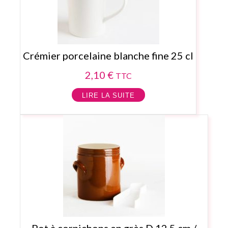
Crémier porcelaine blanche fine 25 cl
2,10
€
TTC
LIRE LA SUITE
Pot à cornichons en grès D 12,5 cm /