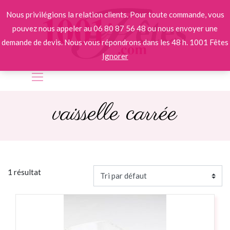
Nous privilégions la relation clients. Pour toute commande, vous
pouvez nous appeler au 06 80 87 56 48 ou nous envoyer une
demande de devis. Nous vous répondrons dans les 48 h. 1001 Fêtes
Ignorer
vaisselle carrée
1 résultat