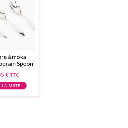
ère à moka
orain Spoon
35
€
TTC
E LA SUITE