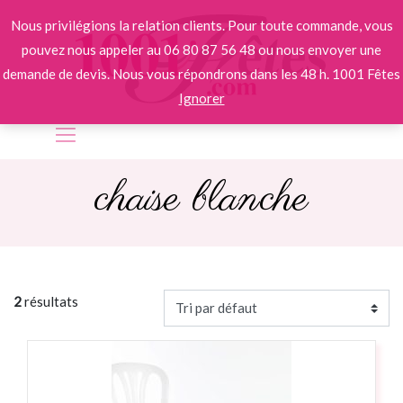
Nous privilégions la relation clients. Pour toute commande, vous
pouvez nous appeler au 06 80 87 56 48 ou nous envoyer une
demande de devis. Nous vous répondrons dans les 48 h. 1001 Fêtes
Ignorer
chaise blanche
2
résultats